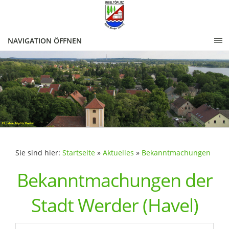
NAVIGATION ÖFFNEN
Sie sind hier:
Startseite
»
Aktuelles
»
Bekanntmachungen
Bekanntmachungen der
Stadt Werder (Havel)