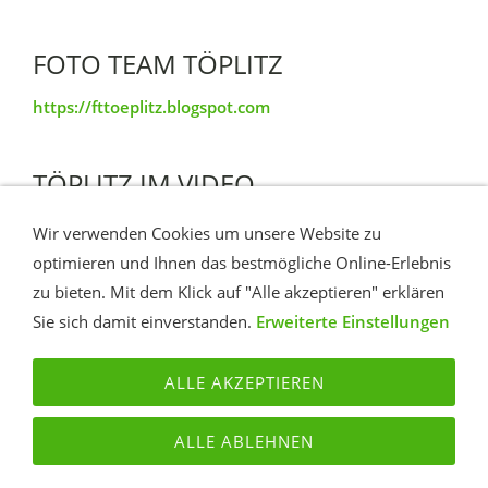
FOTO TEAM TÖPLITZ
https://fttoeplitz.blogspot.com
TÖPLITZ IM VIDEO
YouTube Insel Töplitz
Wir verwenden Cookies um unsere Website zu
optimieren und Ihnen das bestmögliche Online-Erlebnis
zu bieten. Mit dem Klick auf "Alle akzeptieren" erklären
Zugriffe heute: 14524
Sie sich damit einverstanden.
Erweiterte Einstellungen
ALLE AKZEPTIEREN
KONTAKT
ROUTE
IMPRESSUM
DATENSCHUTZ
ALLE ABLEHNEN
TÖPLITZ PORTAL - DAS INTERNET PORTAL DER INSEL
TÖPLITZ