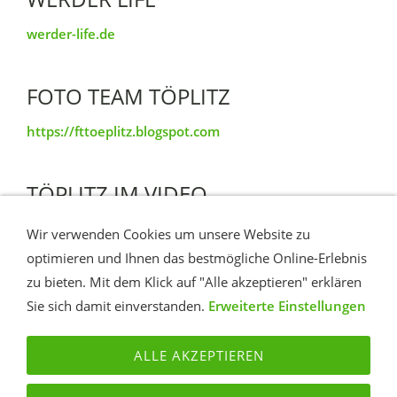
werder-life.de
FOTO TEAM TÖPLITZ
https://fttoeplitz.blogspot.com
TÖPLITZ IM VIDEO
YouTube Insel Töplitz
Wir verwenden Cookies um unsere Website zu
optimieren und Ihnen das bestmögliche Online-Erlebnis
zu bieten. Mit dem Klick auf "Alle akzeptieren" erklären
Zugriffe heute: 16371
Sie sich damit einverstanden.
Erweiterte Einstellungen
ALLE AKZEPTIEREN
KONTAKT
ROUTE
IMPRESSUM
DATENSCHUTZ